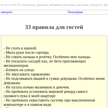
ти из сети ICQ: анекдоты, приколы, забавные картинки, рассказы, анегдоты, фот
 анекдоты
Популярные
33 правила для гостей
- Не спать в ванной.

- Мыть руки после сортира.

- Не совать пальцы в розетку. Особенно мои пальцы.

- Не посылать соседей нах, не бить приезжающих

милиционеров.

- Блевать на улице.

- Не закусывать тараканами.

- Не подсовывать мышей в сумки девушкам. Особенно моим

девушкам.

- Не путать ночью мальчиков и девочек.

- Не пробовать установить мировой рекорд самого

громкого пука в моей квартире

- Не пробовать переставить систему при выключенном

компьютере и в пьяном виде.
