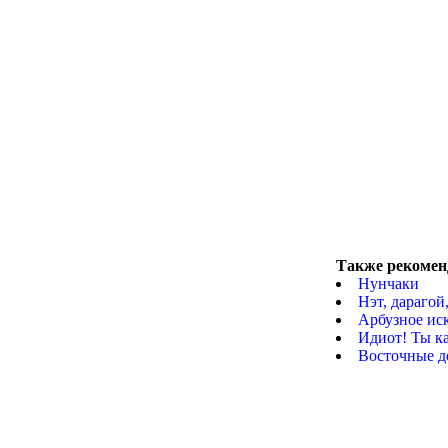
Также рекомен
Нунчаки
Нэт, дараго
Арбузное ис
Идиот! Ты ка
Восточные де