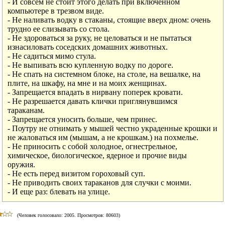
- И совсем не стоит этого делать при включенном

компьютере в трезвом виде.

- Не наливать водку в стаканы, стоящие вверх дном: очень

трудно ее слизывать со стола.

- Не здороваться за руку, не целоваться и не пытаться

изнасиловать соседских домашних животных.

- Не садиться мимо стула.

- Не выпивать всю купленную водку по дороге.

- Не спать на системном блоке, на столе, на вешалке, на

плите, на шкафу, на мне и на моих женщинах.

- Запрещается впадать в нирвану поперек кровати.

- Не разрешается давать клички приглянувшимся

тараканам.

- Запрещается уносить больше, чем принес.

- Поутру не отнимать у мышей честно украденные крошки и

не жаловаться им (мышам, а не крошкам.) на похмелье.

- Не приносить с собой холодное, огнестрельное,

химическое, биологическое, ядерное и прочие виды

оружия. 

- Не есть перед визитом гороховый суп.

- Не приводить своих тараканов для случки с моими.

- И еще раз: блевать на улице. 
(Человек голосовало:
2005
. Просмотров: 80603)