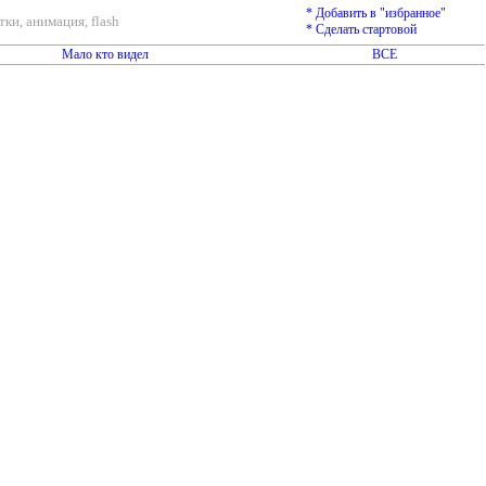
* Добавить в "избранное"
ки, анимация, flash
* Сделать стартовой
Мало кто видел
ВСЕ