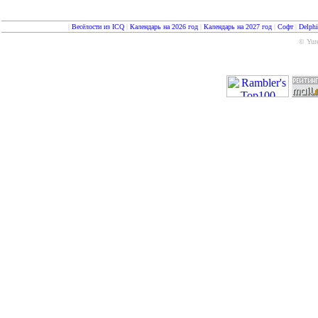
|
Весёлости из ICQ
|
Календарь на 2026 год
|
Календарь на 2027 год
|
Софт
|
Delph
© Yure