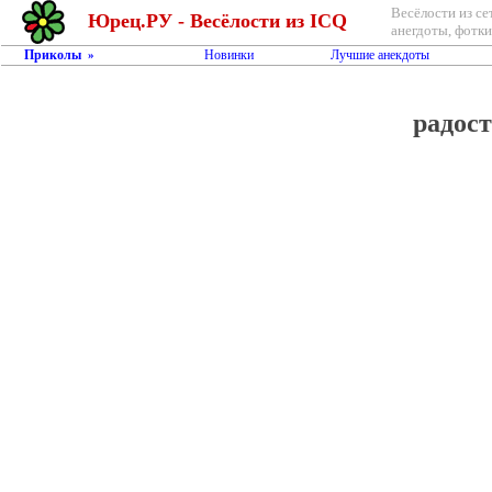
Весёлости из се
Юрец.РУ - Весёлости из ICQ
анегдоты, фотки,
Приколы
Новинки
Лучшие анекдоты
»
радост