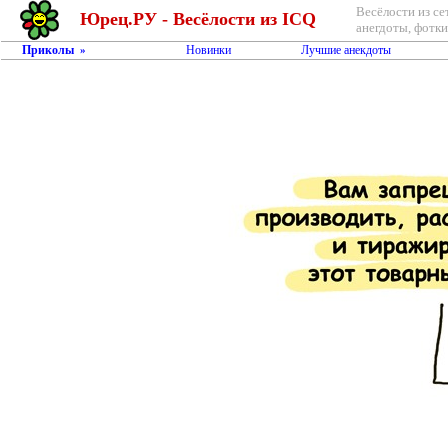
Весёлости из се
Юрец.РУ - Весёлости из ICQ
анегдоты, фотки,
Приколы
Новинки
Лучшие анекдоты
»