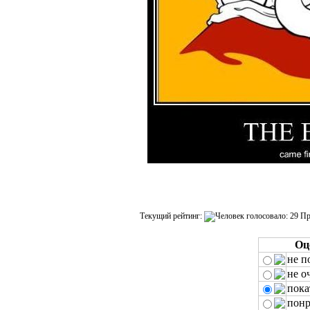
Текущий рейтинг:
Оц
не п
не о
пока
понр