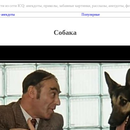
ти из сети ICQ: анекдоты, приколы, забавные картинки, рассказы, анегдоты, фот
 анекдоты
Популярные
Собака