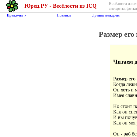
Весёлости из се
Юрец.РУ - Весёлости из ICQ
анегдоты, фотки,
Приколы
Новинки
Лучшие анекдоты
»
Размер его 
Читаем 
Размер его 
Когда лежит
Он хоть и м
Имея славн
Но стоит па
Как он спеш
И вы почувс
Как он могу
Он - раб бе