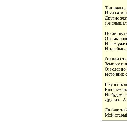
Три пальца 
И языком не
Другие злят
( Я слышал 
Но он бесп
Он так наде
И вам уже с
И так бывало
Он вам отк
Земных и н
Он словно Б
Источник сч
Ему я посвя
Еще немало
Не будем с
Других...А 
Люблю тебя
Мой старый