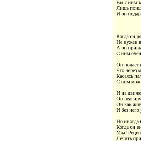
Вы с ним за
Лишь поищи
И он подари
Когда он ря
Не нужен в
А он привы
С ним очень
Он подает в
Что через м
Касаясь па
С ним можн
И на движе
Он реагируе
Он как жив
И без него 
Но иногда 
Когда он ви
Увы! Рецепт
Лечить прид