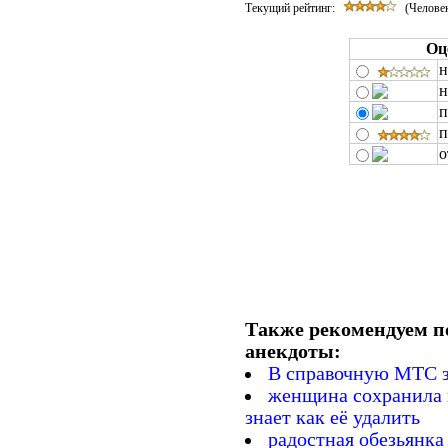
Текущий рейтинг:
(Человек
Оц
н
н
п
п
о
Также рекомендуем п
анекдоты:
В справочную МТС зв
женщина сохранила к
знает как её удалить
радостная обезьянка