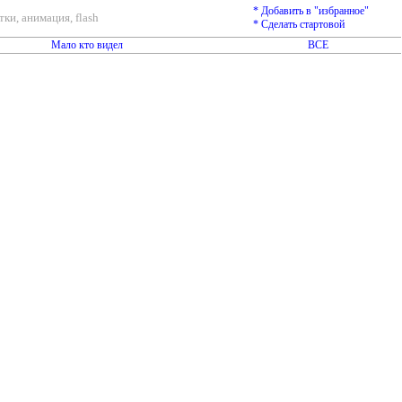
* Добавить в "избранное"
ки, анимация, flash
* Сделать стартовой
Мало кто видел
ВСЕ