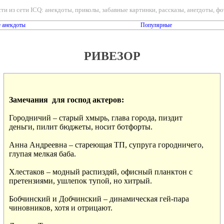
ти из сети ICQ: анекдоты, приколы, забавные картинки, рассказы, анегдоты, фот
 анекдоты
Популярные
РИВЕЗОР
Замечания  для господ актеров:
Городничий – старый хмырь, глава города, пиздит

деньги, пилит бюджеты, носит ботфорты.

Анна Андреевна – стареющая ТП, супруга городничего,

глупая мелкая баба.

Хлестаков – модный распиздяй, офисный планктон с

претензиями, ушлепок тупой, но хитрый.

Бобчинский и Добчинский – динамическая гей-пара

чиновников, хотя и отрицают.
