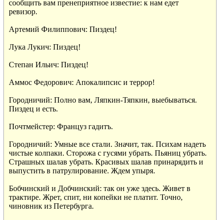
сообщить вам пренеприятное известие: к нам едет

ревизор.

Артемий Филиппович: Пиздец!

Лука Лукич: Пиздец!

Степан Ильич: Пиздец!

Аммос Федорович: Апокалипсис и террор!

Городничий: Полно вам, Ляпкин-Тяпкин, выебываться.

Пиздец и есть.

Почтмейстер: Француз гадитъ.

Городничий: Умные все стали. Значит, так. Психам надеть

чистые колпаки. Сторожа с гусями убрать. Пьяниц убрать.

Страшных шалав убрать. Красивых шалав принарядить и

выпустить в патрулирование. Ждем упыря.

Бобчинский и Добчинский: так он уже здесь. Живет в

трактире. Жрет, спит, ни копейки не платит. Точно,

чиновник из Петербурга.
