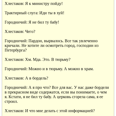
Хлестаков: Я к министру пойду!

Трактирный слуга: Иди ты в хуй!

Городничий: Я не бил ту бабу!

Хлестаков: Чего?

Городничий: Пардон, вырвалось. Все так увлеченно

кричали. Не хотите ли осмотреть город, господин из

Петербурга?

Хлестаков: Хм. Мда. Это. В тюрьму?

Городничий: Можно и в тюрьму. А можно в храм.

Хлестаков: А в бордель?

Городничий: А я про что? Все для вас. У нас даже бордели

в прекрасном виде содержатся, если вы понимаете, о чем

я. Кстати, я не бил ту бабу. А церковь сгорела сама, я ее

строил.

Хлестаков: И что мне делать с этой информацией?
