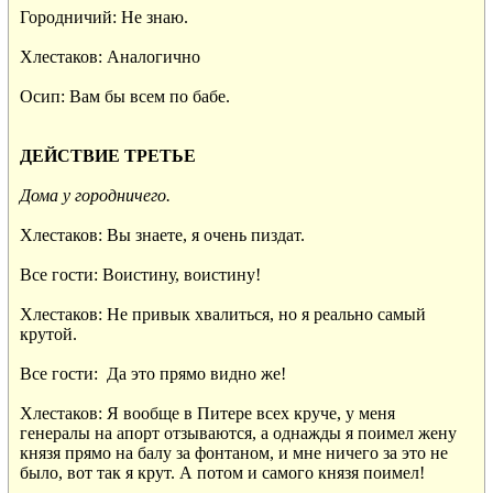
Городничий: Не знаю.

Хлестаков: Аналогично

Осип: Вам бы всем по бабе.

ДЕЙСТВИЕ ТРЕТЬЕ
Дома у городничего.
Хлестаков: Вы знаете, я очень пиздат.

Все гости: Воистину, воистину!

Хлестаков: Не привык хвалиться, но я реально самый

крутой.

Все гости:  Да это прямо видно же!

Хлестаков: Я вообще в Питере всех круче, у меня

генералы на апорт отзываются, а однажды я поимел жену

князя прямо на балу за фонтаном, и мне ничего за это не

было, вот так я крут. А потом и самого князя поимел!
