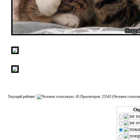
Текущий рейтинг:
(Человек голосов
Оц
не п
не о
пока
понр