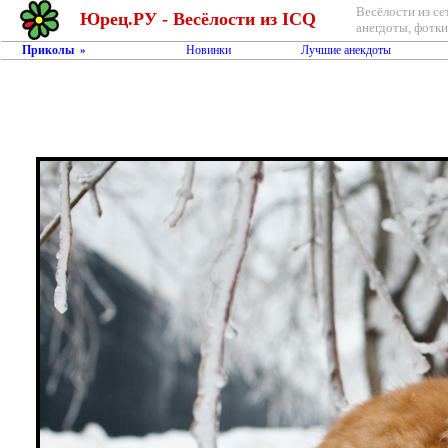
Весёлости из се
Юрец.РУ - Весёлости из ICQ
анегдоты, фотки,
Приколы
Новинки
Лучшие анекдоты
»