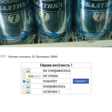
(Человек голосовало:
29
. Просмотров: 26960)
Оцени весёлость !
не понравилось
не очень
покатит
понравилось
отлично !