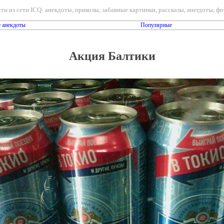
ти из сети ICQ: анекдоты, приколы, забавные картинки, рассказы, анегдоты, фот
 анекдоты
Популярные
Акция Балтики