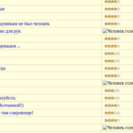
ные
одчивым не был человек
е для рук
рмация ...
ица
алуйста.
Волчанкой!)
г там сокровище!