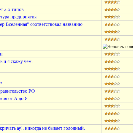
т 2-х типов
тура предприятия
ер Вселенная" соответствовал названию
ии
 и я скажу чем.
?
Правительство РФ
жия от А до Я
ричать ау!, никогда не бывает голодный.