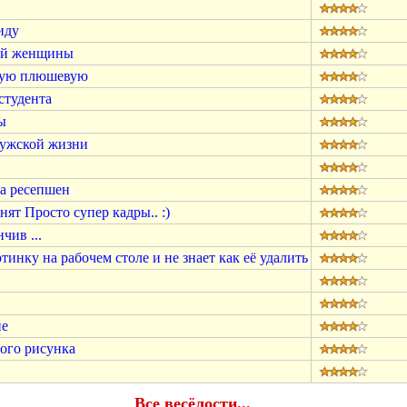
иду
ой женщины
сную плюшевую
студента
ы
мужской жизни
а ресепшен
ят Просто супер кадры.. :)
чив ...
инку на рабочем столе и не знает как её удалить
ие
ного рисунка
Все весёлости...