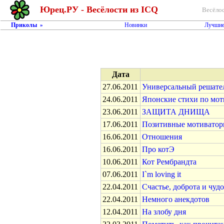
Юрец.РУ - Весёлости из ICQ
Весёлос
Приколы
Новинки
Лучшие
»
Дата
27.06.2011
Универсальный решатель
24.06.2011
Японские стихи по мот
23.06.2011
ЗАЩИТА ДНИЩА
17.06.2011
Позитивные мотиваторы
16.06.2011
Отношения
16.06.2011
Про котЭ
10.06.2011
Кот Рембрандта
07.06.2011
I`m loving it
22.04.2011
Счастье, доброта и чудо
22.04.2011
Немного анекдотов
12.04.2011
На злобу дня