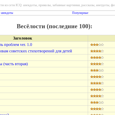
ти из сети ICQ: анекдоты, приколы, забавные картинки, рассказы, анегдоты, фот
 анекдоты
Популярные
Весёлости (последние 100):
Заголовок
 проблем ver. 1.0
ивам советских стихотворений для детей
 (часть вторая)